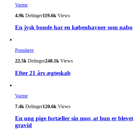
Varme
4.9k
Delinger
119.6k
Views
En jysk bonde har en københavner som nabo
Populære
22.5k
Delinger
248.1k
Views
Efter 21 års ægteskab
Varme
7.4k
Delinger
120.6k
Views
En ung pige fortæller sin mor, at hun er blevet
gravid