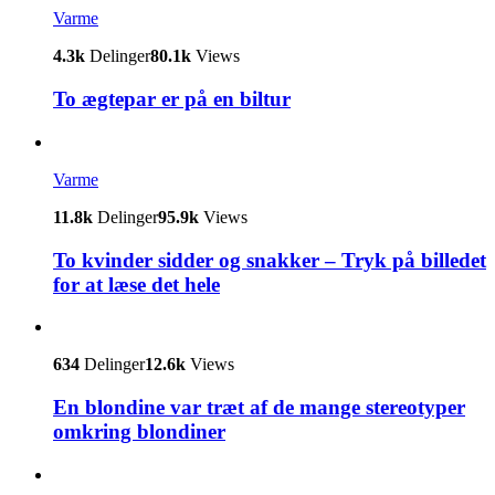
Varme
4.3k
Delinger
80.1k
Views
To ægtepar er på en biltur
Varme
11.8k
Delinger
95.9k
Views
To kvinder sidder og snakker – Tryk på billedet
for at læse det hele
634
Delinger
12.6k
Views
En blondine var træt af de mange stereotyper
omkring blondiner