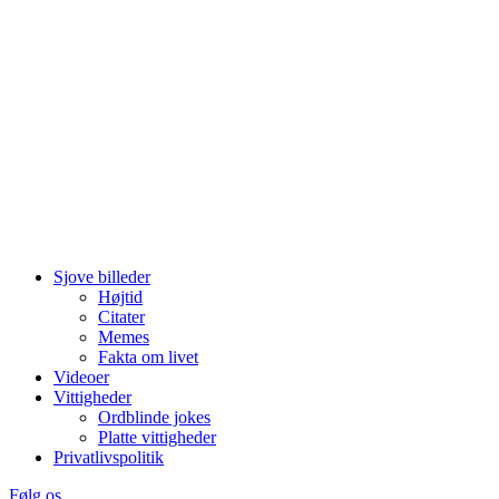
Sjove billeder
Højtid
Citater
Memes
Fakta om livet
Videoer
Vittigheder
Ordblinde jokes
Platte vittigheder
Privatlivspolitik
Følg os