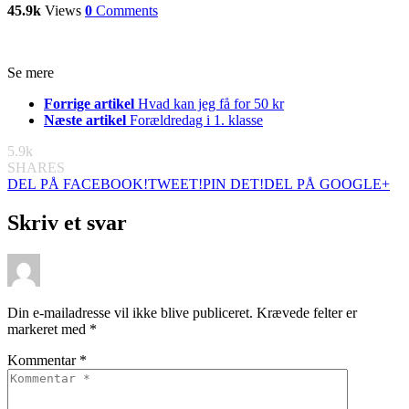
45.9k
Views
0
Comments
Se mere
Forrige artikel
Hvad kan jeg få for 50 kr
Næste artikel
Forældredag i 1. klasse
5.9k
SHARES
DEL PÅ FACEBOOK!
TWEET!
PIN DET!
DEL PÅ GOOGLE+
Skriv et svar
Din e-mailadresse vil ikke blive publiceret.
Krævede felter er
markeret med
*
Kommentar
*