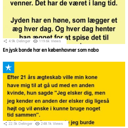
4.9k
Delinger
119.6k
Views
En jysk bonde har en københavner som nabo
22.5k
Delinger
248.1k
Views