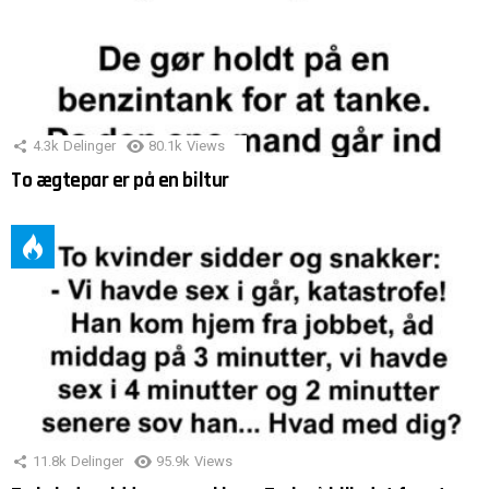
4.3k
Delinger
80.1k
Views
To ægtepar er på en biltur
11.8k
Delinger
95.9k
Views