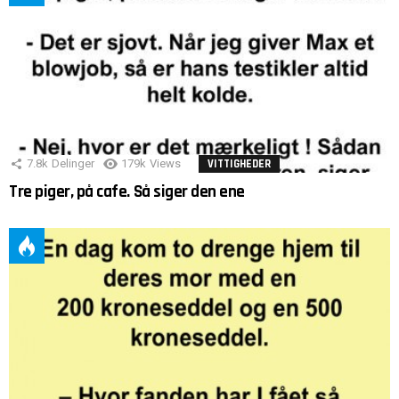
7.8k
Delinger
179k
Views
VITTIGHEDER
Tre piger, på cafe. Så siger den ene