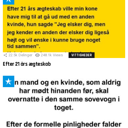
22.5k
Delinger
248.1k
Views
VITTIGHEDER
Efter 21 års ægteskab