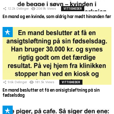
12.2k
Delinger
204.9k
Views
VITTIGHEDER
En mand og en kvinde, som aldrig har mødt hinanden før
9.6k
Delinger
181.5k
Views
VITTIGHEDER
En mand beslutter at få en anisigtsløftning på sin
fødselsdag