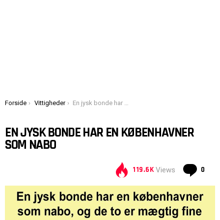
You are here:
Forside
Vittigheder
En jysk bonde har en københavner som nabo
EN JYSK BONDE HAR EN KØBENHAVNER
SOM NABO
Co
119.6K
0
Views