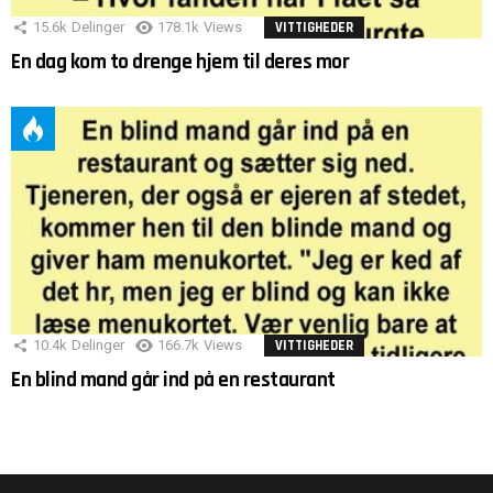
15.6k
Delinger
178.1k
Views
VITTIGHEDER
En dag kom to drenge hjem til deres mor
10.4k
Delinger
166.7k
Views
VITTIGHEDER
En blind mand går ind på en restaurant