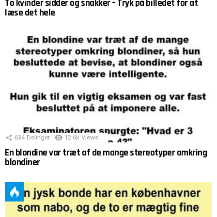
To kvinder sidder og snakker – Tryk på billedet for at
læse det hele
634
Delinger
12.6k
Views
En blondine var træt af de mange stereotyper omkring
blondiner